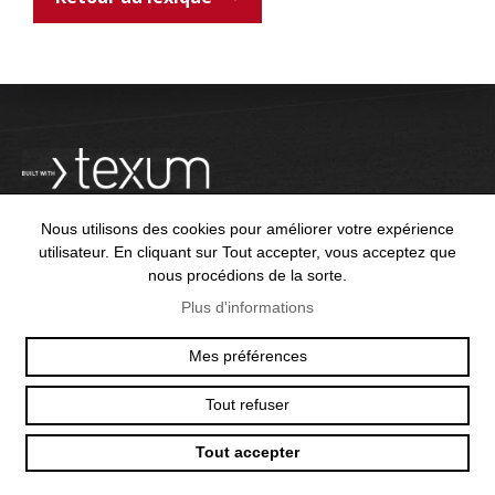
Nous utilisons des cookies pour améliorer votre expérience
utilisateur. En cliquant sur Tout accepter, vous acceptez que
nous procédions de la sorte.
OFFICE@TEXUM.SWISS
VY DES CHARETTES 7
Plus d'informations
T :
+41 26 422 24 31
CH - 1530 PAYERNE
Mes préférences
Tout refuser
© 2025 TEXUM SA. ALL RIGHTS RESERVED
–
POLITIQUE DE
CONFIDENTIALITÉ
Tout accepter
Création