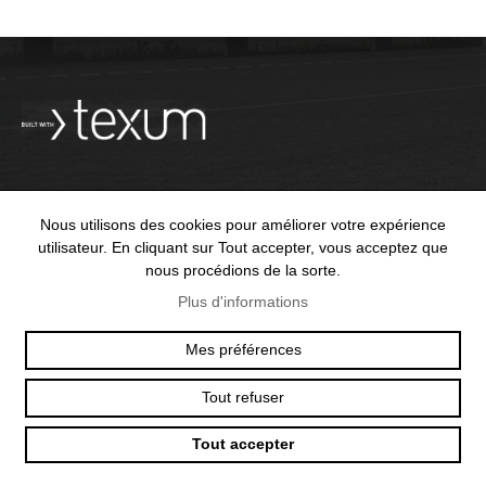
Nous utilisons des cookies pour améliorer votre expérience
OFFICE@TEXUM.SWISS
VY DES CHARETTES 7
utilisateur. En cliquant sur Tout accepter, vous acceptez que
T :
+41 26 422 24 31
CH - 1530 PAYERNE
nous procédions de la sorte.
Plus d'informations
Mes préférences
© 2025 TEXUM SA. ALL RIGHTS RESERVED
–
POLITIQUE DE
CONFIDENTIALITÉ
Tout refuser
Création
Tout accepter
site