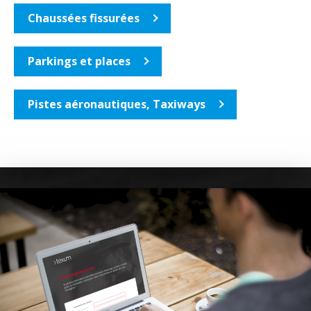
Chaussées fissurées
Parkings et places
Pistes aéronautiques, Taxiways