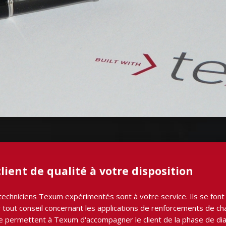
lient de qualité à votre disposition
techniciens Texum expérimentés sont à votre service. Ils se font u
out conseil concernant les applications de renforcements de chau
 permettent à Texum d'accompagner le client de la phase de diagn