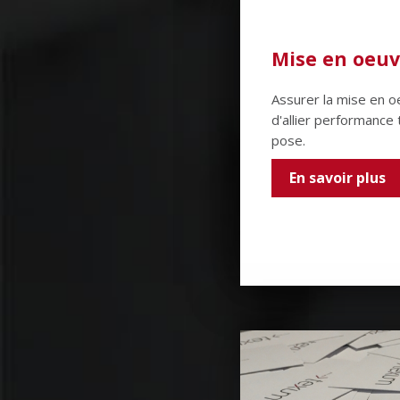
Mise en oeuv
Assurer la mise en 
d'allier performance 
pose.
En savoir plus