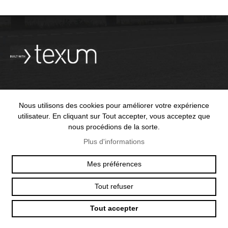
Nous utilisons des cookies pour améliorer votre expérience
OFFICE@TEXUM.SWISS
VY DES CHARETTES 7
utilisateur. En cliquant sur Tout accepter, vous acceptez que
T :
+41 26 422 24 31
CH - 1530 PAYERNE
nous procédions de la sorte.
Plus d'informations
Mes préférences
© 2025 TEXUM SA. ALL RIGHTS RESERVED
–
POLITIQUE DE
CONFIDENTIALITÉ
Tout refuser
Création
Tout accepter
site
Internet