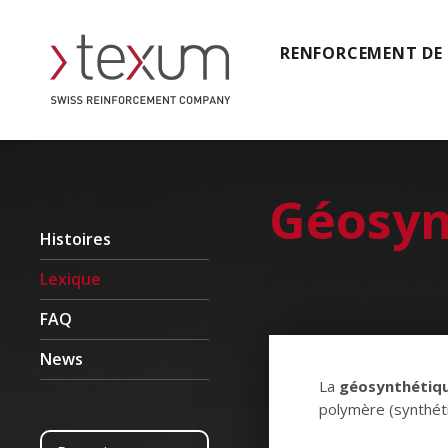
RENFORCEMENT DE
Géosyn
Histoires
Lexique
FAQ
News
La
géosynthétiqu
polymère (synthéti