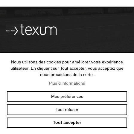
OFFICE@TEXUM.SWISS
VY DES CHARETTES 7
Nous utilisons des cookies pour améliorer votre expérience
T :
+41 26 422 24 31
CH - 1530 PAYERNE
utilisateur. En cliquant sur Tout accepter, vous acceptez que
nous procédions de la sorte.
Plus d'informations
Mes préférences
© 2025 TEXUM SA. ALL RIGHTS RESERVED
–
POLITIQUE DE
CONFIDENTIALITÉ
Tout refuser
Création
Tout accepter
site
Internet