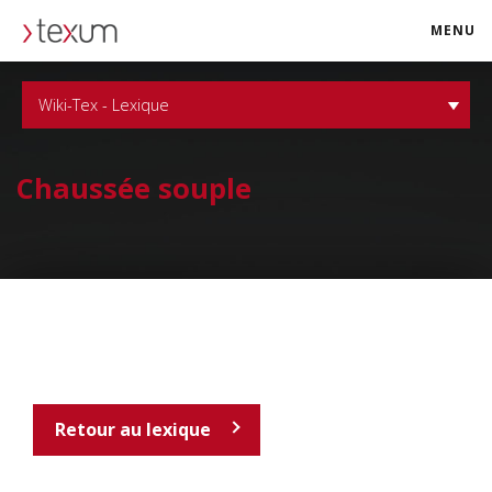
MENU
texum.swiss
Wiki-Tex - Lexique
Chaussée souple
Retour au lexique