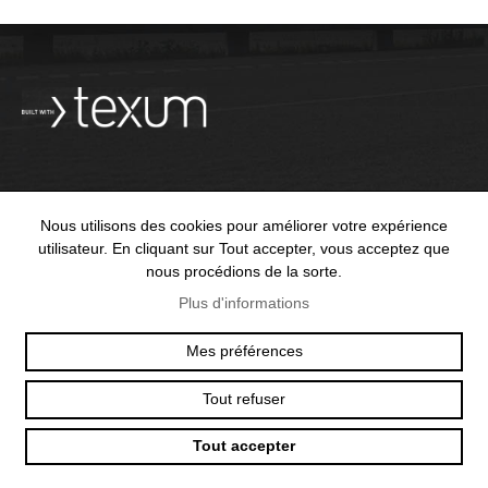
OFFICE@TEXUM.SWISS
VY DES CHARETTES 7
Nous utilisons des cookies pour améliorer votre expérience
T :
+41 26 422 24 31
CH - 1530 PAYERNE
utilisateur. En cliquant sur Tout accepter, vous acceptez que
nous procédions de la sorte.
Plus d'informations
Mes préférences
© 2025 TEXUM SA. ALL RIGHTS RESERVED
–
POLITIQUE DE
CONFIDENTIALITÉ
Tout refuser
Création
Tout accepter
site
Internet