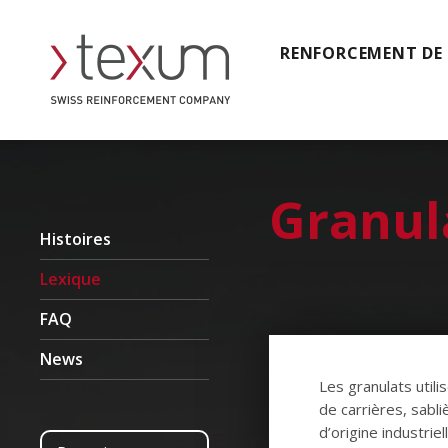
RENFORCEMENT DE
Granul
Histoires
Lexique
FAQ
News
Les granulats util
de carrières, sabli
d’origine industrie