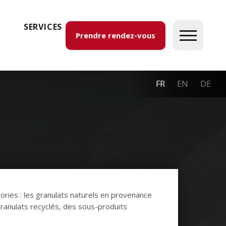
SERVICES
Prendre rendez-vous
FR
EN
DE
ories : les granulats naturels en provenance
 granulats recyclés, des sous-produits