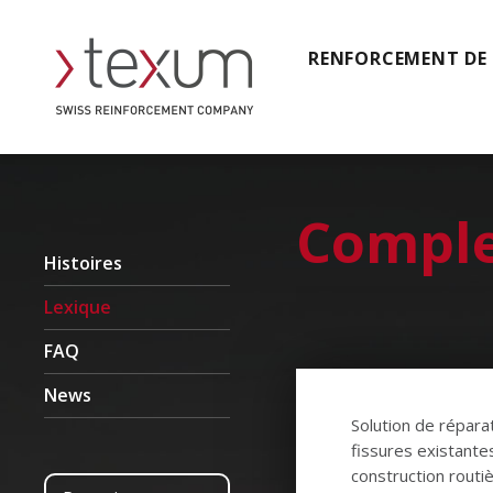
RENFORCEMENT DE
Comple
Histoires
Lexique
FAQ
News
Solution de répara
fissures existantes
construction routi