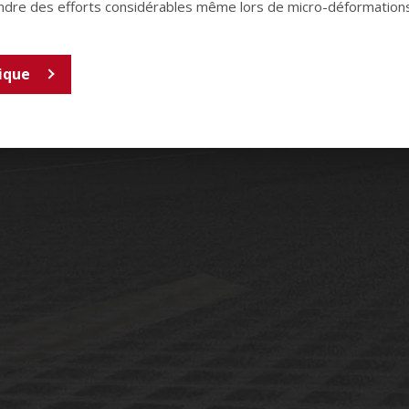
ndre des efforts considérables même lors de micro-déformations
ique