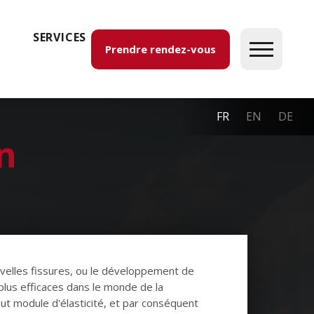
SERVICES
Prendre rendez-vous
FR
EN
DE
n
uvelles fissures, ou le développement de
 plus efficaces dans le monde de la
ut module d'élasticité, et par conséquent