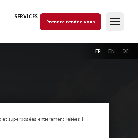
SERVICES
Prendre rendez-vous
FR
EN
DE
s et superposées entièrement reliées à