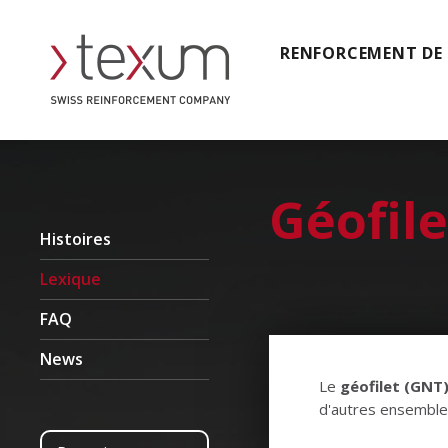
RENFORCEMENT DE
Géofile
Histoires
Lexique
FAQ
News
Le
géofilet (GNT
d'autres ensembles