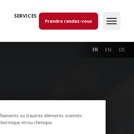
SERVICES
Prendre rendez-vous
FR
EN
DE
e filaments ou d'autres éléments orientés
 thermique et/ou chimique.