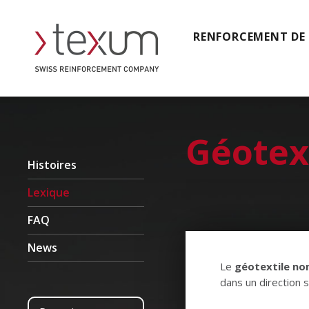
RENFORCEMENT DE
Géotext
Histoires
Lexique
FAQ
News
Le
géotextile no
dans un direction 