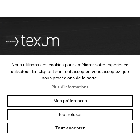
Nous utilisons des cookies pour améliorer votre expérience
utilisateur. En cliquant sur Tout accepter, vous acceptez que
OFFICE@TEXUM.SWISS
VY DES CHARETTES 7
nous procédions de la sorte.
T :
+41 26 422 24 31
CH - 1530 PAYERNE
Plus d'informations
Mes préférences
© 2025 TEXUM SA. ALL RIGHTS RESERVED
–
POLITIQUE DE
Tout refuser
CONFIDENTIALITÉ
Tout accepter
Création
site