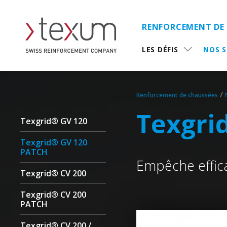
RENFORCEMENT DE
LES DÉFIS
NOS 
/
Renforcement de chaussées
Texgri
Texgrid® GV 120
Texgrid® GV 120
PATCH
Empêche effica
Texgrid® CV 200
Texgrid® CV 200
PATCH
Texgrid® CV 200 /