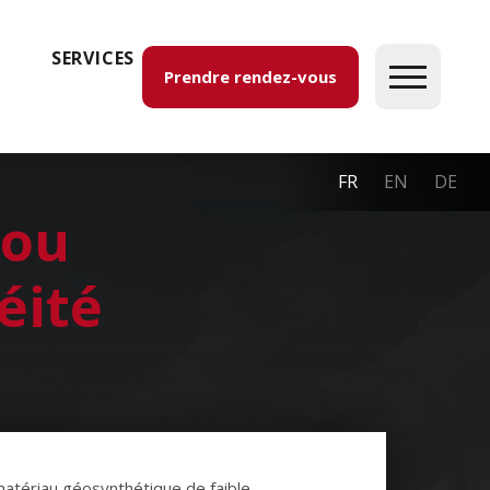
SERVICES
Prendre rendez-vous
FR
EN
DE
 ou
éité
atériau géosynthétique de faible