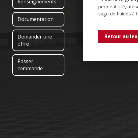
Renseignements
perméabilité, utili
sage de fluides à t
Documentation
Retour au lex
Demander une
offre
Passer
commande