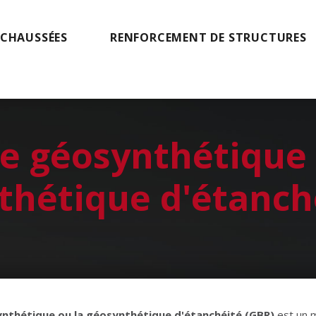
 CHAUSSÉES
RENFORCEMENT DE STRUCTURES
re géosynthétique
thétique d'étanch
ynthétique ou la géosynthétique d'étanchéité (GBR)
est un m