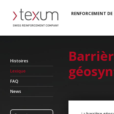
RENFORCEMENT DE
Barriè
Histoires
géosyn
Lexique
FAQ
News
La
barrière géos