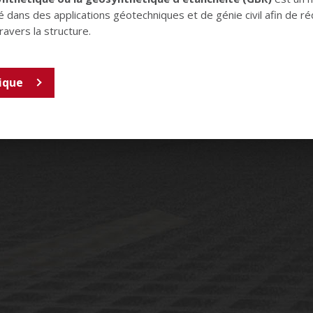
sé dans des applications géotechniques et de génie civil afin de r
ravers la structure.
ique