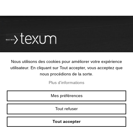
Nous utilisons des cookies pour améliorer votre expérience
utilisateur. En cliquant sur Tout accepter, vous acceptez que
OFFICE@TEXUM.SWISS
VY DES CHARETTES 7
nous procédions de la sorte.
T :
+41 26 422 24 31
CH - 1530 PAYERNE
Plus d'informations
Mes préférences
© 2025 TEXUM SA. ALL RIGHTS RESERVED
–
POLITIQUE DE
Tout refuser
CONFIDENTIALITÉ
Tout accepter
Création
site