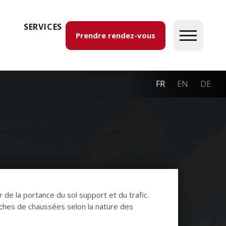
SERVICES
Prendre rendez-vous
FR
EN
DE
de la portance du sol support et du trafic.
ches de chaussées selon la nature des