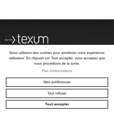
Nous utilisons des cookies pour améliorer votre expérience
utilisateur. En cliquant sur Tout accepter, vous acceptez que
nous procédions de la sorte.
OFFICE@TEXUM.SWISS
VY DES CHARETTES 7
Plus d'informations
T :
+41 26 422 24 31
CH - 1530 PAYERNE
Mes préférences
Tout refuser
© 2025 TEXUM SA. ALL RIGHTS RESERVED
–
POLITIQUE DE
CONFIDENTIALITÉ
Tout accepter
Création