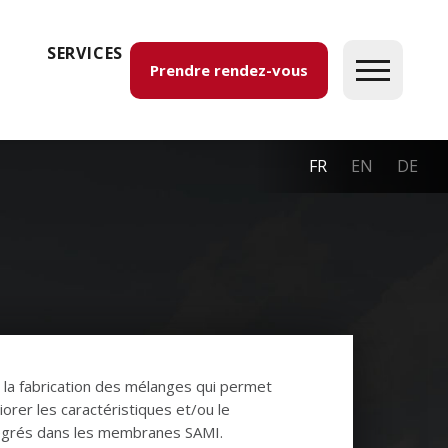
SERVICES
Prendre rendez-vous
FR
EN
DE
la fabrication des mélanges qui permet
iorer les caractéristiques et/ou le
tégrés dans les membranes SAMI.