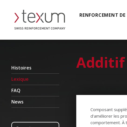
RENFORCEMENT DE
Additif
Histoires
Lexique
FAQ
News
Composant supplém
d'améliorer les pro
comportement. À t