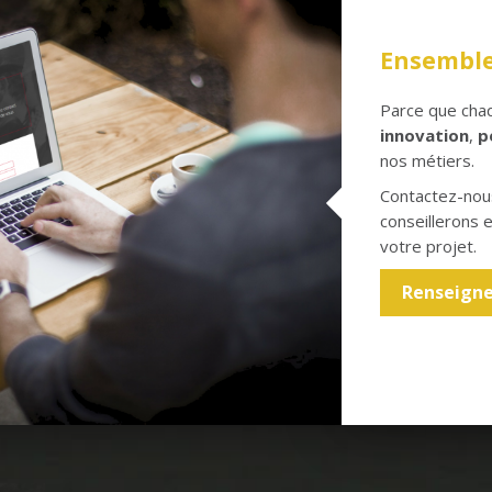
Ensemble
Parce que chaq
innovation
,
p
nos métiers.
Contactez-nous
conseillerons e
votre projet.
Renseign