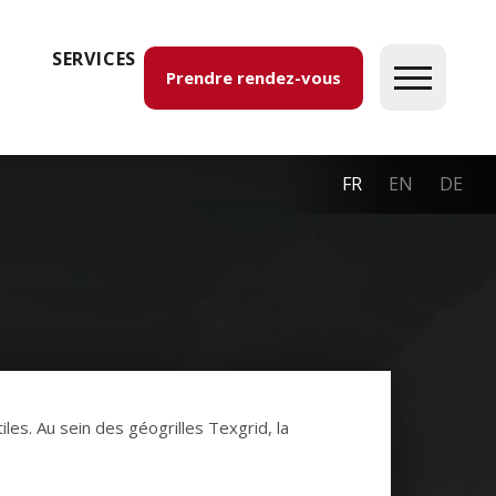
SERVICES
Prendre rendez-vous
FR
EN
DE
les. Au sein des géogrilles Texgrid, la