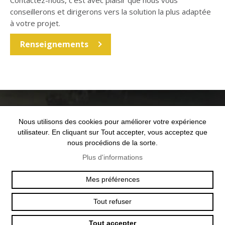
Contactez-nous, c'est avec plaisir que nous vous
conseillerons et dirigerons vers la solution la plus adaptée
à votre projet.
Renseignements
Nous utilisons des cookies pour améliorer votre expérience
utilisateur. En cliquant sur Tout accepter, vous acceptez que
nous procédions de la sorte.
Plus d'informations
OFFICE@TEXUM.SWISS
VY DES CHARETTES 7
T :
+41 26 422 24 31
CH - 1530 PAYERNE
Mes préférences
Tout refuser
© 2025 TEXUM SA. ALL RIGHTS RESERVED
–
POLITIQUE DE
Tout accepter
CONFIDENTIALITÉ