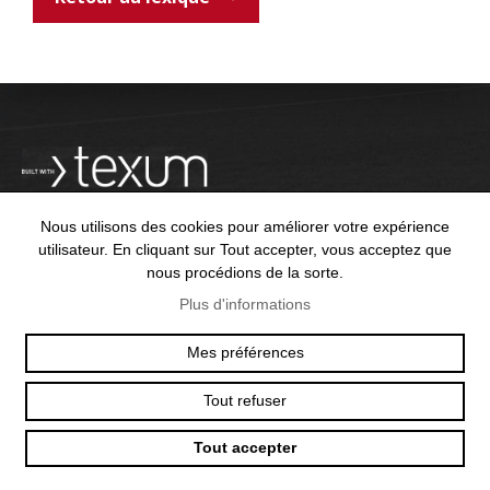
Nous utilisons des cookies pour améliorer votre expérience
utilisateur. En cliquant sur Tout accepter, vous acceptez que
nous procédions de la sorte.
OFFICE@TEXUM.SWISS
VY DES CHARETTES 7
Plus d'informations
T :
+41 26 422 24 31
CH - 1530 PAYERNE
Mes préférences
Tout refuser
© 2025 TEXUM SA. ALL RIGHTS RESERVED
–
POLITIQUE DE
CONFIDENTIALITÉ
Tout accepter
Création