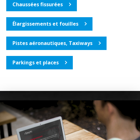
Chaussées fissurées
Élargissements et fouilles
Pistes aéronautiques, Taxiways
Parkings et places