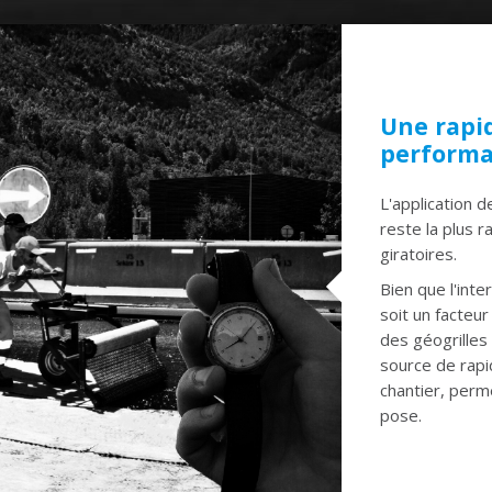
Une rapid
performa
L'application d
reste la plus 
giratoires.
Bien que l'int
soit un facteur
des géogrille
source de rapi
chantier, perm
pose.