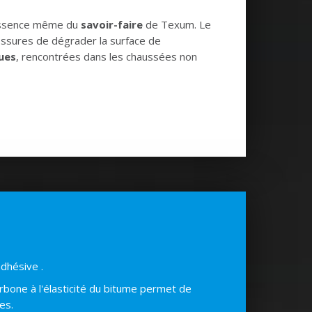
l'essence même du
savoir-faire
de Texum. Le
issures de dégrader la surface de
ques
, rencontrées dans les chaussées non
dhésive .
carbone à l'élasticité du bitume permet de
es.