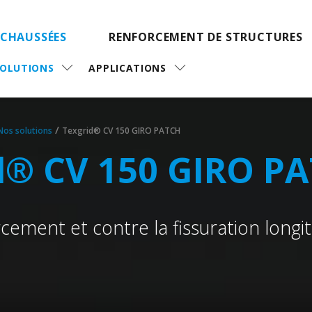
 CHAUSSÉES
RENFORCEMENT DE STRUCTURES
SOLUTIONS
APPLICATIONS
/
Nos solutions
Texgrid® CV 150 GIRO PATCH
d® CV 150 GIRO P
ement et contre la fissuration longit