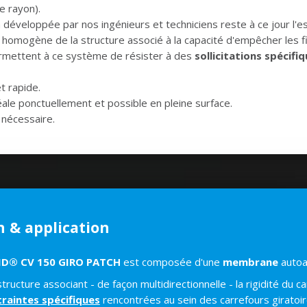
le rayon).
n développée par nos ingénieurs et techniciens reste à ce jour 
homogène de la structure associé à la capacité d'empêcher les f
rmettent à ce système de résister à des
sollicitations spécifi
t rapide.
éale ponctuellement et possible en pleine surface.
 nécessaire.
 & application
ID® CV 150 GIRO PATCH
est composée d'une
membrane
autoa
tructure associant - de façon multidirectionnelle - la rigidité du 
raintes spécifiques
rencontrées au sein des carrefours giratoir