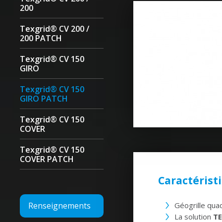
200
Texgrid® CV 200 /
200 PATCH
Texgrid® CV 150
GIRO
Texgrid® CV 150
GIRO PATCH
Texgrid® CV 150
COVER
Texgrid® CV 150
COVER PATCH
Caractérist
Renseignements
Géogrille qua
La solution
TE