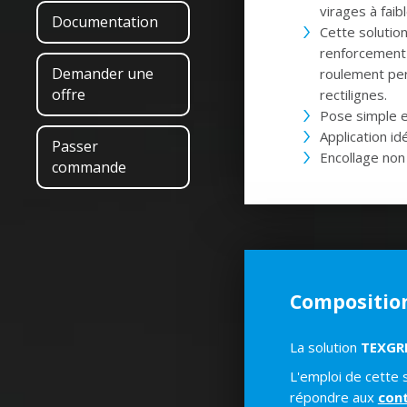
virages à faib
Documentation
Cette solutio
renforcement 
Demander une
roulement pe
offre
rectilignes.
Pose simple e
Application id
Passer
Encollage non
commande
Composition
La solution
TEXGR
L'emploi de cette s
répondre aux
cont