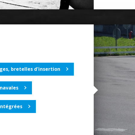
ges, bretelles d'insertion
 navales
intégrées