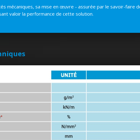
és mécaniques, sa mise en œuvre - assurée par le savoir-faire 
isant valoir la performance de cette solution.
hniques