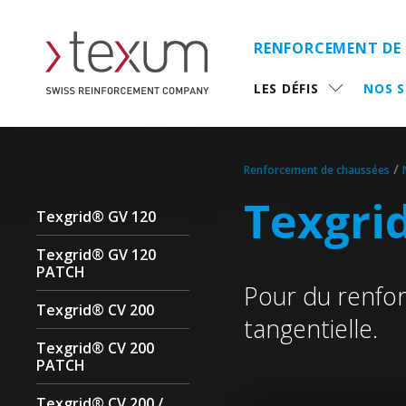
RENFORCEMENT DE
LES DÉFIS
NOS 
/
Renforcement de chaussées
Texgri
Texgrid® GV 120
Texgrid® GV 120
PATCH
Pour du renforc
Texgrid® CV 200
tangentielle.
Texgrid® CV 200
PATCH
Texgrid® CV 200 /