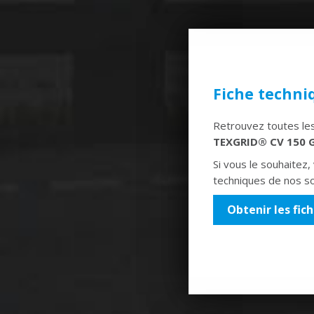
Fiche techni
Retrouvez toutes les
TEXGRID® CV 150 
Si vous le souhaitez,
techniques de nos so
Obtenir les fic