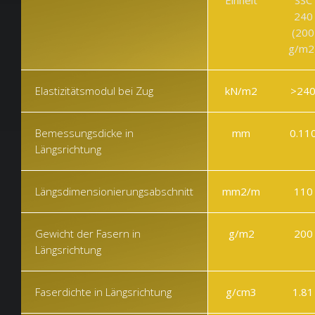
240
(200
g/m2
Elastizitätsmodul bei Zug
kN/m2
>24
Bemessungsdicke in
mm
0.11
Längsrichtung
Längsdimensionierungsabschnitt
mm2/m
110
Gewicht der Fasern in
g/m2
200
Längsrichtung
Faserdichte in Längsrichtung
g/cm3
1.81