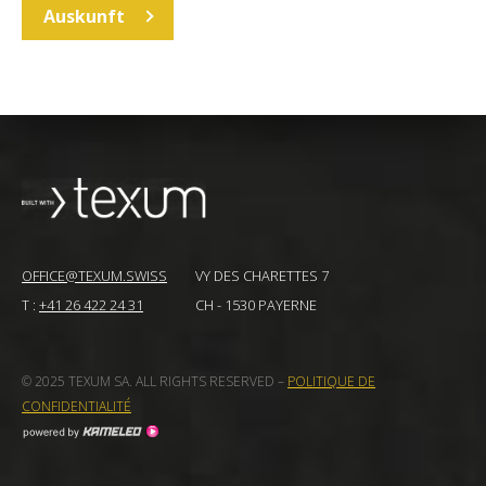
Auskunft
OFFICE@TEXUM.SWISS
VY DES CHARETTES 7
T :
+41 26 422 24 31
CH - 1530 PAYERNE
© 2025 TEXUM SA. ALL RIGHTS RESERVED
–
POLITIQUE DE
CONFIDENTIALITÉ
Création
site