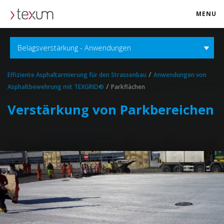
MENU
texum.swiss
Belagsverstärkung - Anwendungen
/
Effiziente Asphaltarmierung für den Strassenbau
Anwendungen von
/
Asphaltbewehrung mit TEXGRID®
Parkflächen
Verstärkung von Parkbereichen