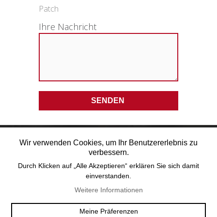
Patch
Ihre Nachricht
Wir verwenden Cookies, um Ihr Benutzererlebnis zu
verbessern.
Durch Klicken auf „Alle Akzeptieren“ erklären Sie sich damit
einverstanden.
Weitere Informationen
OFFICE@TEXUM.SWISS
VY DES CHARETTES 7
T :
+41 26 422 24 31
CH - 1530 PAYERNE
Meine Präferenzen