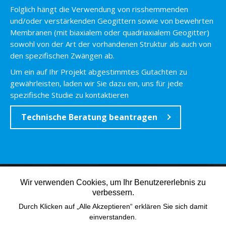
Folglich hängt die Verwendung von risshemmenden
und/oder verstärkenden Geogittern sowie von bewehrten
Membranen (mit biaxialem oder quadriaxialem Geogitter)
sowohl von der Art der vorhandenen Struktur als auch von
den spezifischen Zwängen ab.
Um ein auf Ihr Projekt abgestimmtes Gutachten zu
gewährleisten, laden wir Sie dazu ein, uns für jede
spezifische Studie zu kontaktieren
Technische Beratung beantragen
Wir verwenden Cookies, um Ihr Benutzererlebnis zu
verbessern.
Durch Klicken auf „Alle Akzeptieren“ erklären Sie sich damit
einverstanden.