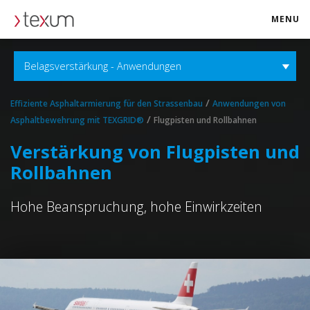
MENU
texum.swiss
Belagsverstärkung - Anwendungen
/
Effiziente Asphaltarmierung für den Strassenbau
Anwendungen von
/
Asphaltbewehrung mit TEXGRID®
Flugpisten und Rollbahnen
Verstärkung von Flugpisten und
Rollbahnen
Hohe Beanspruchung, hohe Einwirkzeiten