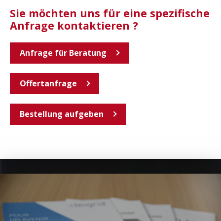
Sie möchten uns für eine spezifische
Anfrage kontaktieren ?
Anfrage für Beratung
Offertanfrage
Bestellung aufgeben