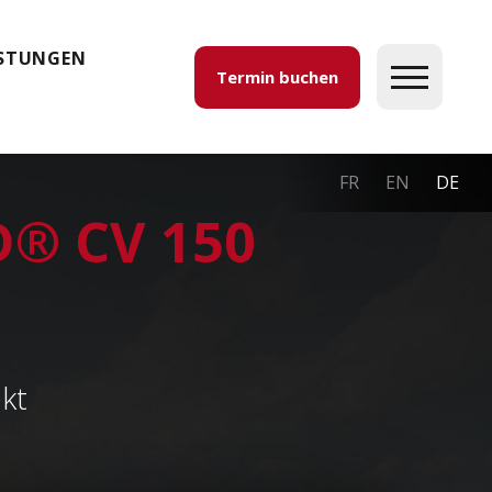
ISTUNGEN
Termin buchen
FR
EN
DE
D® CV 150
ekt