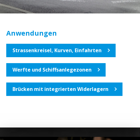
Anwendungen
Strassenkreisel, Kurven, Einfahrten
Werfte und Schiffsanlegezonen
Brücken mit integrierten Widerlagern