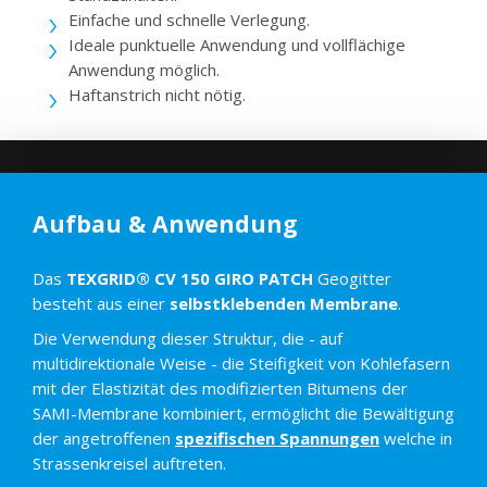
Einfache und schnelle Verlegung.
Ideale punktuelle Anwendung und vollflächige
Anwendung möglich.
Haftanstrich nicht nötig.
Aufbau & Anwendung
Das
TEXGRID® CV 150 GIRO PATCH
Geogitter
besteht aus einer
selbstklebenden Membrane
.
Die Verwendung dieser Struktur, die - auf
multidirektionale Weise - die Steifigkeit von Kohlefasern
mit der Elastizität des modifizierten Bitumens der
SAMI-Membrane kombiniert, ermöglicht die Bewältigung
der angetroffenen
spezifischen Spannungen
welche in
Strassenkreisel auftreten.