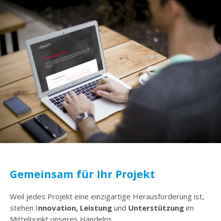
Gemeinsam für Ihr Projekt
Weil jedes Projekt eine einzigartige Herausforderung ist,
stehen I
nnovation, Leistung
und
Unterstützung
im
Mittelpunkt unseres Handelns.