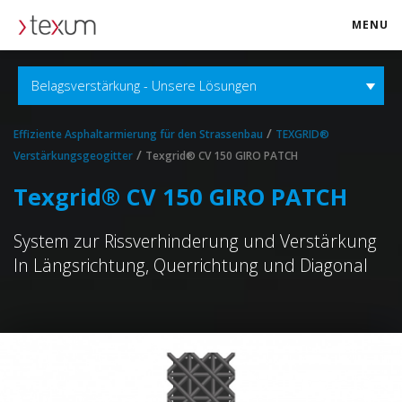
MENU
texum.swiss
Belagsverstärkung - Unsere Lösungen
/
Effiziente Asphaltarmierung für den Strassenbau
TEXGRID®
/
Verstärkungsgeogitter
Texgrid® CV 150 GIRO PATCH
Texgrid® CV 150 GIRO PATCH
System zur Rissverhinderung und Verstärkung
In Längsrichtung, Querrichtung und Diagonal